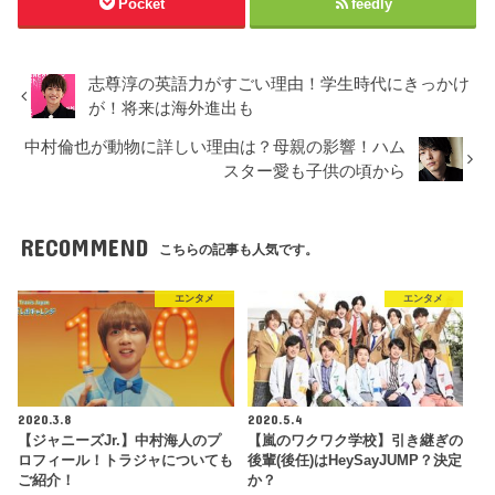
Pocket
feedly
志尊淳の英語力がすごい理由！学生時代にきっかけ
が！将来は海外進出も
中村倫也が動物に詳しい理由は？母親の影響！ハム
スター愛も子供の頃から
RECOMMEND
こちらの記事も人気です。
エンタメ
エンタメ
2020.3.8
2020.5.4
【ジャニーズJr.】中村海人のプ
【嵐のワクワク学校】引き継ぎの
ロフィール！トラジャについても
後輩(後任)はHeySayJUMP？決定
ご紹介！
か？