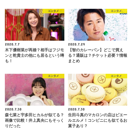
エンタメ
エンタメ
2020.7.7
2020.7.29
木下優樹菜が再婚？相手はフジモ
【智のカレーパン】どこで買え
ンと乾貴士の他にも居るという噂
る？通販は？チケット必要？情報
も！
まとめ
エンタメ
エンタメ
2020.7.30
2020.7.30
森七菜と宇多田ヒカルが似てる？
生田斗真のマカロンの店はピエー
画像で比較！井上真央にもそっく
ルエルメ！コンビニにも似てるお
りだった
菓子あり？