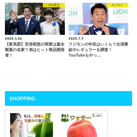
エンタメ
エンタメ
2020.4.26
2020.7.9
【家系図】安倍昭恵の実家は森永
フジモンの年収はいくら？出演番
製菓の名家？弟はヒット商品開発
組やレギュラーを調査！
者！
YouTubeもやっ…
SHOPPING