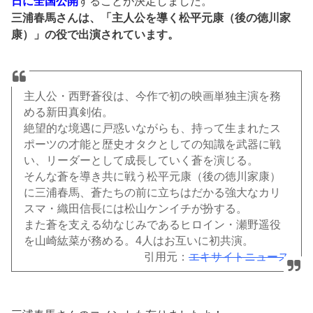
日に全国公開
することが決定しました。
三浦春馬さんは、「主人公を導く松平元康（後の徳川家
康）」の役で出演されています。
主人公・西野蒼役は、今作で初の映画単独主演を務
める新田真剣佑。
絶望的な境遇に戸惑いながらも、持って生まれたス
ポーツの才能と歴史オタクとしての知識を武器に戦
い、リーダーとして成長していく蒼を演じる。
そんな蒼を導き共に戦う松平元康（後の徳川家康）
に三浦春馬、蒼たちの前に立ちはだかる強大なカリ
スマ・織田信長には松山ケンイチが扮する。
また蒼を支える幼なじみであるヒロイン・瀬野遥役
を山崎紘菜が務める。4人はお互いに初共演。
引用元：
エキサイトニュース