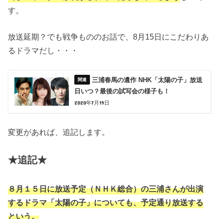
す。
放送延期？でも戦争もののお話で、8月15日にこだわりあ
るドラマだし・・・
三浦春馬の遺作 NHK「太陽の子」放送
日いつ？最後の試写会の様子も！
2020年7月19日
変更があれば、追記します。
★追記★
８月１５日に放送予定（ＮＨＫ総合）の三浦さんが出演
するドラマ「太陽の子」についても、予定通り放送する
という。