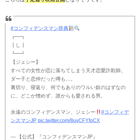
#コンフィデンスマン辞典
┏━┓
┃し┃
┗━┛
【ジェシー】
すべての女性が恋に落ちてしまう天才恋愛詐欺師。
ダー子と恋仲だった噂も…。
裏切り、寝返り、何でもありのワルい奴のはずなの
に、どこか憎めず、誰からも愛される男。
永遠のコンフィデンスマン、ジェシー
#コンフィデ
ンスマンJP
pic.twitter.com/8uvCFYfoCX
— 【公式】『コンフィデンスマンJP』