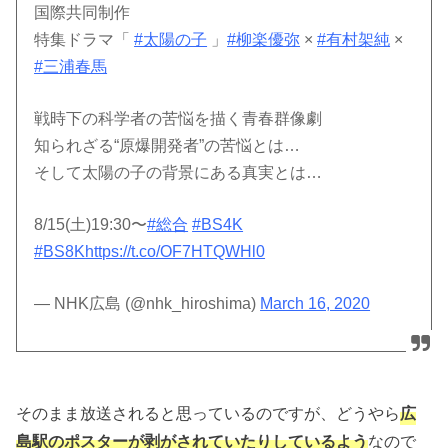
国際共同制作
特集ドラマ「
#太陽の子
」
#柳楽優弥
×
#有村架純
×
#三浦春馬
戦時下の科学者の苦悩を描く青春群像劇
知られざる“原爆開発者”の苦悩とは…
そして太陽の子の背景にある真実とは…
8/15(土)19:30〜
#総合
#BS4K
#BS8K
https://t.co/OF7HTQWHl0
— NHK広島 (@nhk_hiroshima)
March 16, 2020
そのまま放送されると思っているのですが、どうやら
広
島駅のポスターが剥がされていたりしているよう
なので