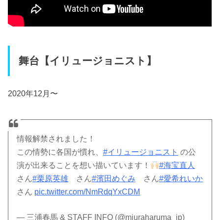
舞台【イリュージョニスト】
2020年12月〜
情報解禁されました！
この情勢に各国が慣れ、
#イリュージョニスト
の公
演が出来ることを想い描いています！
#海宝直人
さん
#栗原英雄
さん
#濱田めぐみ
さん
#愛希れいか
さん
pic.twitter.com/NmRdqYxCDM
— 三浦春馬 & STAFF INFO (@miuraharuma_jp)