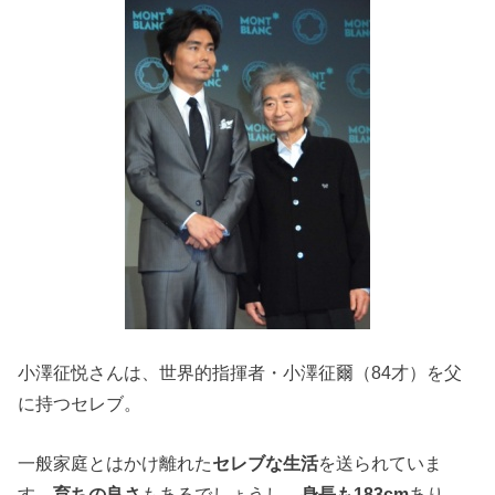
小澤征悦さんは、世界的指揮者・小澤征爾（84才）を父
に持つセレブ。
一般家庭とはかけ離れた
セレブな生活
を送られていま
す。
育ちの良さ
もあるでしょうし、
身長も183cm
あり、