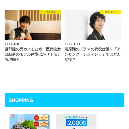
エンタメ
エンタメ
2020.6.11
2020.6.21
渡部建の元カノまとめ！歴代彼女
清原翔のドラマの代役は誰？「ア
は細身のモデル体型ばかり！モテ
ンサング・シンデレラ」ではどん
る理由も
な役？
SHOPPING