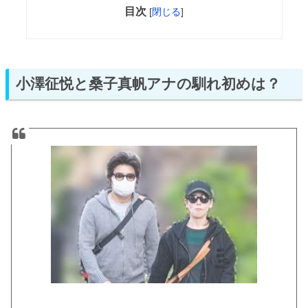
目次
[
閉じる
]
小澤征悦と桑子真帆アナの馴れ初めは？