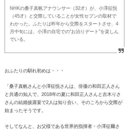
NHKの桑子真帆アナウンサー（32才）が、小澤征悦
（45才）と交際していることが女性セブンの取材で
わかった。ふたりは昨年から交際をスタートさせ、4
月中旬には、小澤の自宅での“お泊りデート”を楽しん
でいる。
おふたりの馴れ初めは・・・
「桑子真帆さんと小澤征悦さんは、俳優の和田正人さん
と共通の知人で、2018年の夏に和田正人さんと吉木りさ
さんの結婚披露宴で2人は知り合い、そのころから交際が
始まったそうです。
そしてなんと、お父様である世界的指揮者・小澤征爾さ