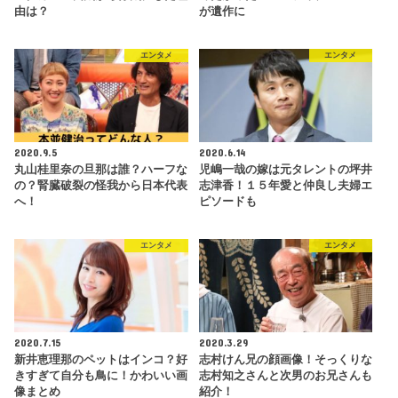
由は？
が遺作に
エンタメ
エンタメ
2020.9.5
2020.6.14
丸山桂里奈の旦那は誰？ハーフな
児嶋一哉の嫁は元タレントの坪井
の？腎臓破裂の怪我から日本代表
志津香！１５年愛と仲良し夫婦エ
へ！
ピソードも
エンタメ
エンタメ
2020.7.15
2020.3.29
新井恵理那のペットはインコ？好
志村けん兄の顔画像！そっくりな
きすぎて自分も鳥に！かわいい画
志村知之さんと次男のお兄さんも
像まとめ
紹介！