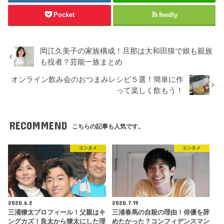
Pocket
feedly
岡江久美子の家族構成！旦那は大和田獏で娘も親族
も役者？芸能一族まとめ
オンライン飲み会のおつまみレシピ５選！簡単に作
って楽しく飲もう！
RECOMMEND
こちらの記事も人気です。
エンタメ
エンタメ
2020.6.2
2020.7.19
三浦獠太プロフィール！父親はキ
三浦春馬の自殺の理由！俳優を辞
ングカズ！良太から獠太にした理
めたかった？コンフィデンスマン