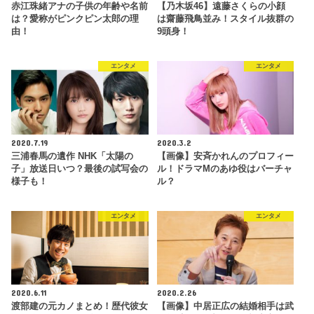
赤江珠緒アナの子供の年齢や名前
【乃木坂46】遠藤さくらの小顔
は？愛称がピンクピン太郎の理
は齋藤飛鳥並み！スタイル抜群の
由！
9頭身！
エンタメ
エンタメ
2020.7.19
2020.3.2
三浦春馬の遺作 NHK「太陽の
【画像】安斉かれんのプロフィー
子」放送日いつ？最後の試写会の
ル！ドラマMのあゆ役はバーチャ
様子も！
ル？
エンタメ
エンタメ
2020.6.11
2020.2.26
渡部建の元カノまとめ！歴代彼女
【画像】中居正広の結婚相手は武